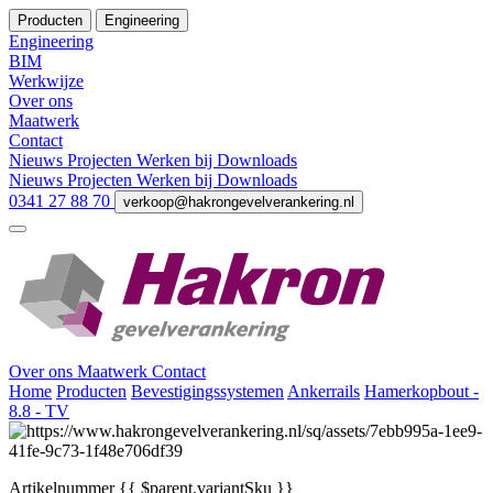
Producten
Engineering
Engineering
BIM
Werkwijze
Over ons
Maatwerk
Contact
Nieuws
Projecten
Werken bij
Downloads
Nieuws
Projecten
Werken bij
Downloads
0341 27 88 70
verkoop@hakrongevelverankering.nl
Over ons
Maatwerk
Contact
Home
Producten
Bevestigingssystemen
Ankerrails
Hamerkopbout -
8.8 - TV
Artikelnummer
{{ $parent.variantSku }}