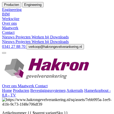
Producten
Engineering
Engineering
BIM
Werkwijze
Over ons
Maatwerk
Contact
Nieuws
Projecten
Werken bij
Downloads
Nieuws
Projecten
Werken bij
Downloads
0341 27 88 70
verkoop@hakrongevelverankering.nl
Over ons
Maatwerk
Contact
Home
Producten
Bevestigingssystemen
Ankerrails
Hamerkopbout -
8.8 - TV
Artikelnummer
{{ $parent.variantSku }}