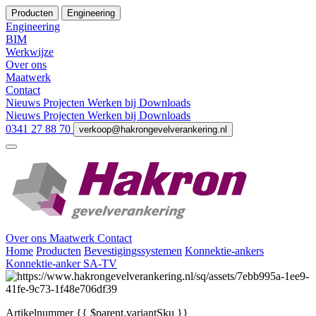
Producten
Engineering
Engineering
BIM
Werkwijze
Over ons
Maatwerk
Contact
Nieuws
Projecten
Werken bij
Downloads
Nieuws
Projecten
Werken bij
Downloads
0341 27 88 70
verkoop@hakrongevelverankering.nl
Over ons
Maatwerk
Contact
Home
Producten
Bevestigingssystemen
Konnektie-ankers
Konnektie-anker SA-TV
Artikelnummer
{{ $parent.variantSku }}