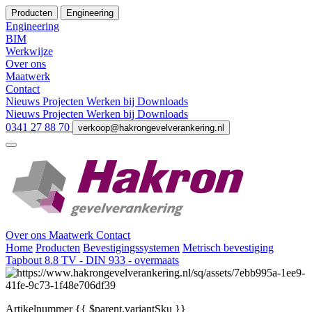
Producten
Engineering
Engineering
BIM
Werkwijze
Over ons
Maatwerk
Contact
Nieuws
Projecten
Werken bij
Downloads
Nieuws
Projecten
Werken bij
Downloads
0341 27 88 70
verkoop@hakrongevelverankering.nl
Over ons
Maatwerk
Contact
Home
Producten
Bevestigingssystemen
Metrisch bevestiging
Tapbout 8.8 TV - DIN 933 - overmaats
Artikelnummer
{{ $parent.variantSku }}