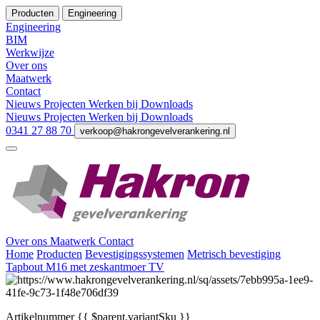
Producten
Engineering
Engineering
BIM
Werkwijze
Over ons
Maatwerk
Contact
Nieuws
Projecten
Werken bij
Downloads
Nieuws
Projecten
Werken bij
Downloads
0341 27 88 70
verkoop@hakrongevelverankering.nl
Over ons
Maatwerk
Contact
Home
Producten
Bevestigingssystemen
Metrisch bevestiging
Tapbout M16 met zeskantmoer TV
Artikelnummer
{{ $parent.variantSku }}