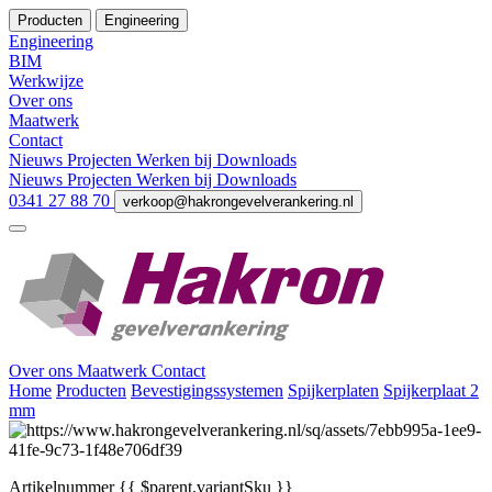
Producten
Engineering
Engineering
BIM
Werkwijze
Over ons
Maatwerk
Contact
Nieuws
Projecten
Werken bij
Downloads
Nieuws
Projecten
Werken bij
Downloads
0341 27 88 70
verkoop@hakrongevelverankering.nl
Over ons
Maatwerk
Contact
Home
Producten
Bevestigingssystemen
Spijkerplaten
Spijkerplaat 2
mm
Artikelnummer
{{ $parent.variantSku }}