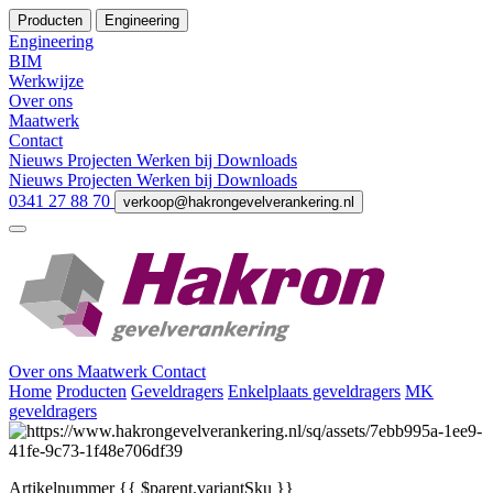
Producten
Engineering
Engineering
BIM
Werkwijze
Over ons
Maatwerk
Contact
Nieuws
Projecten
Werken bij
Downloads
Nieuws
Projecten
Werken bij
Downloads
0341 27 88 70
verkoop@hakrongevelverankering.nl
Over ons
Maatwerk
Contact
Home
Producten
Geveldragers
Enkelplaats geveldragers
MK
geveldragers
Artikelnummer
{{ $parent.variantSku }}