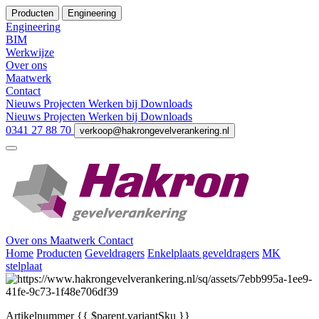
Producten
Engineering
Engineering
BIM
Werkwijze
Over ons
Maatwerk
Contact
Nieuws
Projecten
Werken bij
Downloads
Nieuws
Projecten
Werken bij
Downloads
0341 27 88 70
verkoop@hakrongevelverankering.nl
Over ons
Maatwerk
Contact
Home
Producten
Geveldragers
Enkelplaats geveldragers
MK
stelplaat
Artikelnummer
{{ $parent.variantSku }}