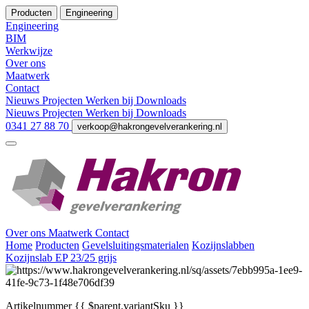
Producten
Engineering
Engineering
BIM
Werkwijze
Over ons
Maatwerk
Contact
Nieuws
Projecten
Werken bij
Downloads
Nieuws
Projecten
Werken bij
Downloads
0341 27 88 70
verkoop@hakrongevelverankering.nl
Over ons
Maatwerk
Contact
Home
Producten
Gevelsluitingsmaterialen
Kozijnslabben
Kozijnslab EP 23/25 grijs
Artikelnummer
{{ $parent.variantSku }}