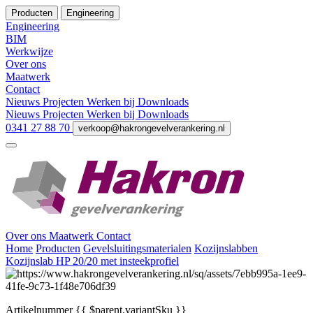
Producten
Engineering
Engineering
BIM
Werkwijze
Over ons
Maatwerk
Contact
Nieuws
Projecten
Werken bij
Downloads
Nieuws
Projecten
Werken bij
Downloads
0341 27 88 70
verkoop@hakrongevelverankering.nl
Over ons
Maatwerk
Contact
Home
Producten
Gevelsluitingsmaterialen
Kozijnslabben
Kozijnslab HP 20/20 met insteekprofiel
Artikelnummer
{{ $parent.variantSku }}