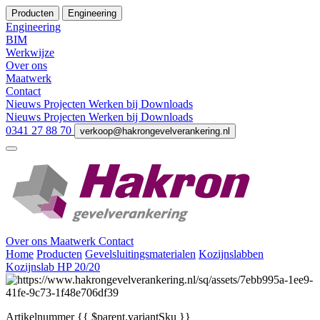
Producten
Engineering
Engineering
BIM
Werkwijze
Over ons
Maatwerk
Contact
Nieuws
Projecten
Werken bij
Downloads
Nieuws
Projecten
Werken bij
Downloads
0341 27 88 70
verkoop@hakrongevelverankering.nl
Over ons
Maatwerk
Contact
Home
Producten
Gevelsluitingsmaterialen
Kozijnslabben
Kozijnslab HP 20/20
Artikelnummer
{{ $parent.variantSku }}