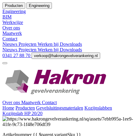
Producten
Engineering
Engineering
BIM
Werkwijze
Over ons
Maatwerk
Contact
Nieuws
Projecten
Werken bij
Downloads
Nieuws
Projecten
Werken bij
Downloads
0341 27 88 70
verkoop@hakrongevelverankering.nl
Over ons
Maatwerk
Contact
Home
Producten
Gevelsluitingsmaterialen
Kozijnslabben
Kozijnslab HP 20/20
Artikelnummer
{{ $parent.variantSku }}