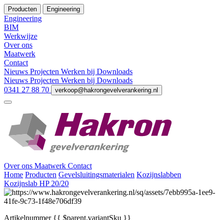
Producten
Engineering
Engineering
BIM
Werkwijze
Over ons
Maatwerk
Contact
Nieuws
Projecten
Werken bij
Downloads
Nieuws
Projecten
Werken bij
Downloads
0341 27 88 70
verkoop@hakrongevelverankering.nl
Over ons
Maatwerk
Contact
Home
Producten
Gevelsluitingsmaterialen
Kozijnslabben
Kozijnslab HP 20/20
Artikelnummer
{{ $parent.variantSku }}