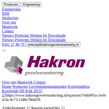
Producten
Engineering
Engineering
BIM
Werkwijze
Over ons
Maatwerk
Contact
Nieuws
Projecten
Werken bij
Downloads
Nieuws
Projecten
Werken bij
Downloads
0341 27 88 70
verkoop@hakrongevelverankering.nl
Over ons
Maatwerk
Contact
Home
Producten
Gevelsluitingsmaterialen
Kozijnslabben
Kozijnslab HP-Klik 20/35
Artikelnummer
{{ $parent.variantSku }}