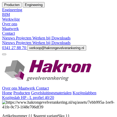
Producten
Engineering
Engineering
BIM
Werkwijze
Over ons
Maatwerk
Contact
Nieuws
Projecten
Werken bij
Downloads
Nieuws
Projecten
Werken bij
Downloads
0341 27 88 70
verkoop@hakrongevelverankering.nl
Over ons
Maatwerk
Contact
Home
Producten
Gevelsluitingsmaterialen
Kozijnslabben
Kozijnslab HP - L profiel 40/20
Artikelnummer
{{ $parent.variantSku }}