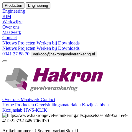
Producten
Engineering
Engineering
BIM
Werkwijze
Over ons
Maatwerk
Contact
Nieuws
Projecten
Werken bij
Downloads
Nieuws
Projecten
Werken bij
Downloads
0341 27 88 70
verkoop@hakrongevelverankering.nl
Over ons
Maatwerk
Contact
Home
Producten
Gevelsluitingsmaterialen
Kozijnslabben
Kozijnslab HWS-KLIK
Artikelnummer
{{ $parent.variantSku }}