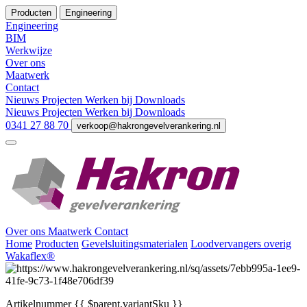
Producten
Engineering
Engineering
BIM
Werkwijze
Over ons
Maatwerk
Contact
Nieuws
Projecten
Werken bij
Downloads
Nieuws
Projecten
Werken bij
Downloads
0341 27 88 70
verkoop@hakrongevelverankering.nl
Over ons
Maatwerk
Contact
Home
Producten
Gevelsluitingsmaterialen
Loodvervangers overig
Wakaflex®
Artikelnummer
{{ $parent.variantSku }}