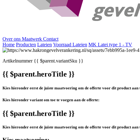
Over ons
Maatwerk
Contact
Home
Producten
Lateien
Voorraad Lateien
MK Latei type 1 - TV
Artikelnummer
{{ $parent.variantSku }}
{{ $parent.heroTitle }}
Kies hieronder eerst de juiste maatvoering om de offerte voor dit product aan 
Kies hieronder variant om toe te voegen aan de offerte:
{{ $parent.heroTitle }}
Kies hieronder eerst de juiste maatvoering om de offerte voor dit product aan 
Kies maatvoering: