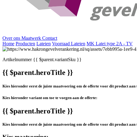
Over ons
Maatwerk
Contact
Home
Producten
Lateien
Voorraad Lateien
MK Latei type 2A - TV
Artikelnummer
{{ $parent.variantSku }}
{{ $parent.heroTitle }}
Kies hieronder eerst de juiste maatvoering om de offerte voor dit product aan 
Kies hieronder variant om toe te voegen aan de offerte:
{{ $parent.heroTitle }}
Kies hieronder eerst de juiste maatvoering om de offerte voor dit product aan 
Kies maatvoering: