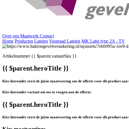
Over ons
Maatwerk
Contact
Home
Producten
Lateien
Voorraad Lateien
MK Latei type 2A - TV
Artikelnummer
{{ $parent.variantSku }}
{{ $parent.heroTitle }}
Kies hieronder eerst de juiste maatvoering om de offerte voor dit product aan 
Kies hieronder variant om toe te voegen aan de offerte:
{{ $parent.heroTitle }}
Kies hieronder eerst de juiste maatvoering om de offerte voor dit product aan 
Kies maatvoering: