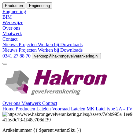
Producten
Engineering
Engineering
BIM
Werkwijze
Over ons
Maatwerk
Contact
Nieuws
Projecten
Werken bij
Downloads
Nieuws
Projecten
Werken bij
Downloads
0341 27 88 70
verkoop@hakrongevelverankering.nl
Over ons
Maatwerk
Contact
Home
Producten
Lateien
Voorraad Lateien
MK Latei type 2A - TV
Artikelnummer
{{ $parent.variantSku }}