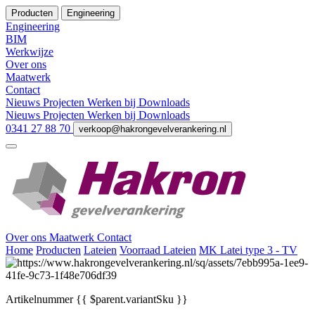
Producten
Engineering
Engineering
BIM
Werkwijze
Over ons
Maatwerk
Contact
Nieuws
Projecten
Werken bij
Downloads
Nieuws
Projecten
Werken bij
Downloads
0341 27 88 70
verkoop@hakrongevelverankering.nl
Over ons
Maatwerk
Contact
Home
Producten
Lateien
Voorraad Lateien
MK Latei type 3 - TV
Artikelnummer
{{ $parent.variantSku }}