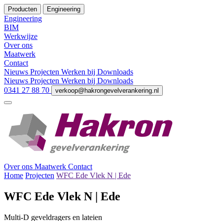
Producten
Engineering
Engineering
BIM
Werkwijze
Over ons
Maatwerk
Contact
Nieuws
Projecten
Werken bij
Downloads
Nieuws
Projecten
Werken bij
Downloads
0341 27 88 70
verkoop@hakrongevelverankering.nl
Over ons
Maatwerk
Contact
Home
Projecten
WFC Ede Vlek N | Ede
WFC Ede Vlek N | Ede
Multi-D geveldragers en lateien