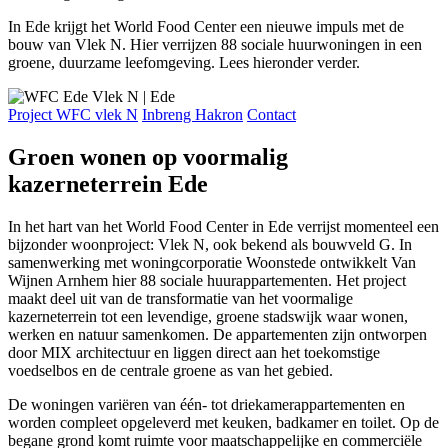
In Ede krijgt het World Food Center een nieuwe impuls met de
bouw van Vlek N. Hier verrijzen 88 sociale huurwoningen in een
groene, duurzame leefomgeving. Lees hieronder verder.
Project WFC vlek N
Inbreng Hakron
Contact
Groen wonen op voormalig
kazerneterrein Ede
In het hart van het World Food Center in Ede verrijst momenteel een
bijzonder woonproject: Vlek N, ook bekend als bouwveld G. In
samenwerking met woningcorporatie Woonstede ontwikkelt Van
Wijnen Arnhem hier 88 sociale huurappartementen. Het project
maakt deel uit van de transformatie van het voormalige
kazerneterrein tot een levendige, groene stadswijk waar wonen,
werken en natuur samenkomen. De appartementen zijn ontworpen
door MIX architectuur en liggen direct aan het toekomstige
voedselbos en de centrale groene as van het gebied.
De woningen variëren van één- tot driekamerappartementen en
worden compleet opgeleverd met keuken, badkamer en toilet. Op de
begane grond komt ruimte voor maatschappelijke en commerciële