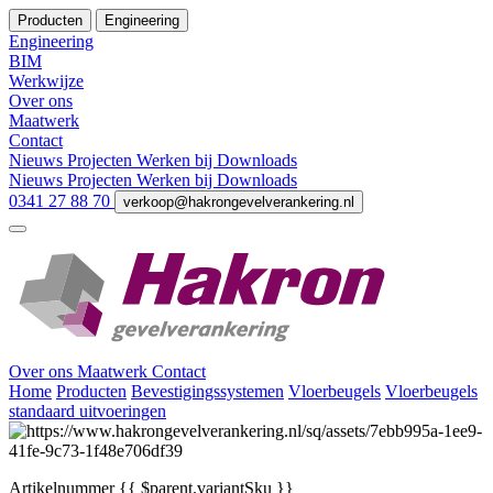
Producten
Engineering
Engineering
BIM
Werkwijze
Over ons
Maatwerk
Contact
Nieuws
Projecten
Werken bij
Downloads
Nieuws
Projecten
Werken bij
Downloads
0341 27 88 70
verkoop@hakrongevelverankering.nl
Over ons
Maatwerk
Contact
Home
Producten
Bevestigingssystemen
Vloerbeugels
Vloerbeugels
standaard uitvoeringen
Artikelnummer
{{ $parent.variantSku }}