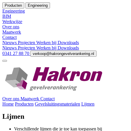
Producten
Engineering
Engineering
BIM
Werkwijze
Over ons
Maatwerk
Contact
Nieuws
Projecten
Werken bij
Downloads
Nieuws
Projecten
Werken bij
Downloads
0341 27 88 70
verkoop@hakrongevelverankering.nl
Over ons
Maatwerk
Contact
Home
Producten
Gevelsluitingsmaterialen
Lijmen
Lijmen
Verschillende lijmen die je toe kan toepassen bij